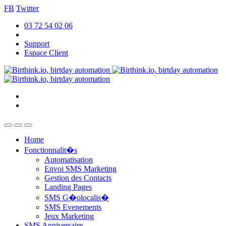
FB
Twitter
03 72 54 02 06
Support
Espace Client
Home
Fonctionnalit�s
Automatisation
Envoi SMS Marketing
Gestion des Contacts
Landing Pages
SMS G�olocalis�
SMS Evenements
Jeux Marketing
SMS Anniversaire