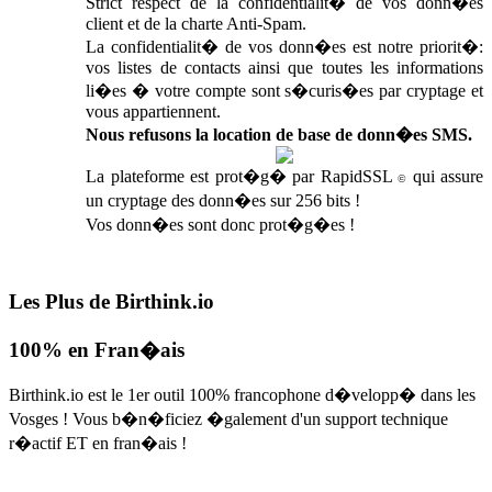
Strict respect de la confidentialit� de vos donn�es
client et de la charte Anti-Spam.
La confidentialit� de vos donn�es est notre priorit�:
vos listes de contacts ainsi que toutes les informations
li�es � votre compte sont s�curis�es par cryptage et
vous appartiennent.
Nous refusons la location de base de donn�es SMS.
La plateforme est prot�g� par RapidSSL
qui assure
©
un cryptage des donn�es sur 256 bits !
Vos donn�es sont donc prot�g�es !
Les Plus de Birthink.io
100% en Fran�ais
Birthink.io est le 1er outil 100% francophone d�velopp� dans les
Vosges ! Vous b�n�ficiez �galement d'un support technique
r�actif ET en fran�ais !